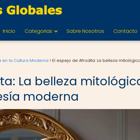
Inicio
Categorias
Sobre Nosotros
Contacto
ía en la Cultura Moderna
El espejo de Afrodita: La belleza mitológic
ita: La belleza mitológic
oesía moderna