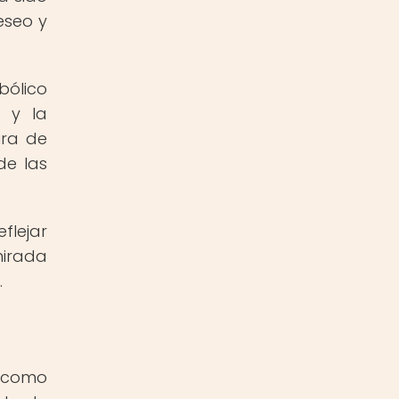
eseo y
bólico
o y la
ura de
de las
flejar
mirada
.
o como