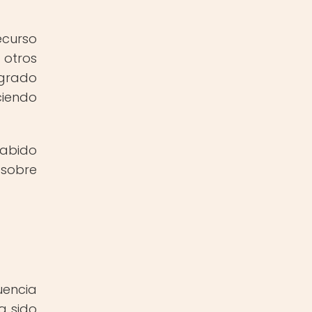
ecurso
 otros
ogrado
ciendo
sabido
 sobre
uencia
a sido