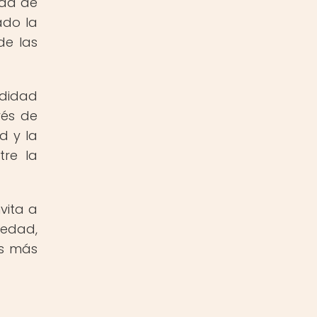
eda de
ado la
de las
ndidad
vés de
d y la
tre la
vita a
iedad,
os más