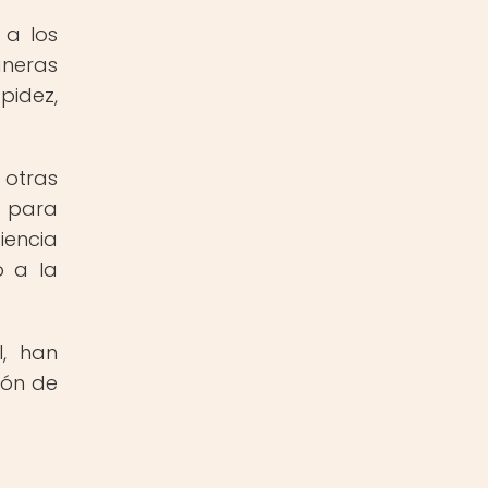
 a los
aneras
pidez,
 otras
o para
iencia
o a la
l, han
ión de