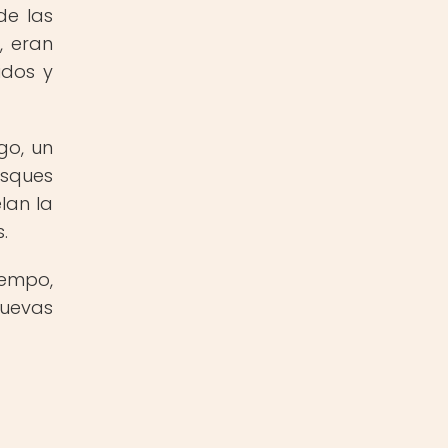
de las
, eran
idos y
go, un
osques
lan la
.
iempo,
nuevas