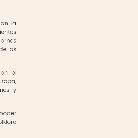
ian la
entos
tornos
de las
con el
uropa,
ones y
 poder
lklore