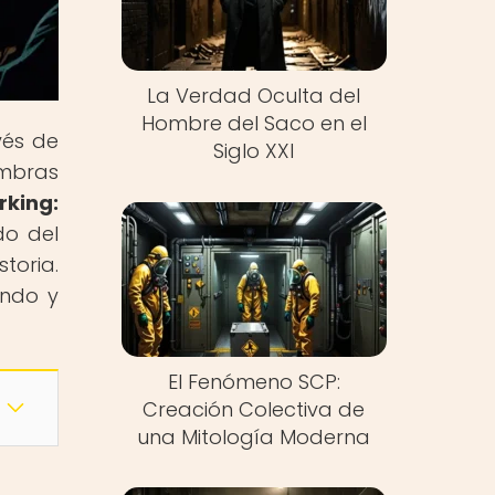
La Verdad Oculta del
Hombre del Saco en el
vés de
Siglo XXI
ombras
rking:
do del
toria.
endo y
El Fenómeno SCP:
Creación Colectiva de
una Mitología Moderna