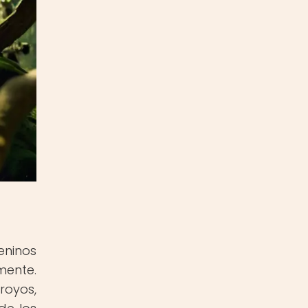
eninos
mente.
royos,