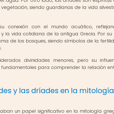
el agua. Por otro lado, las dríades son espíritus 
 vegetación, siendo guardianas de la vida silvestr
su conexión con el mundo acuático, reflejan
y la vida cotidiana de la antigua Grecia. Por su 
ma de los bosques, siendo símbolos de la fertilid
.
siderados divinidades menores, pero su influe
n fundamentales para comprender la relación ent
es y las dríades en la mitología
an un papel significativo en la mitología grie