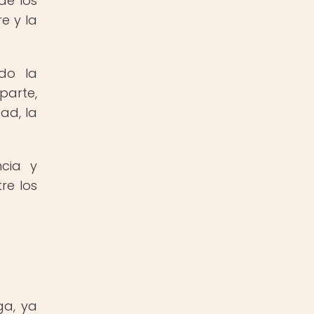
de los
e y la
do la
parte,
ad, la
ncia y
re los
ga, ya