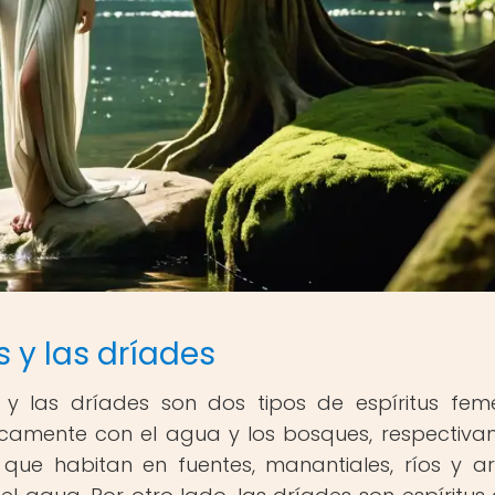
 y las dríades
 y las dríades son dos tipos de espíritus fem
icamente con el agua y los bosques, respectiva
que habitan en fuentes, manantiales, ríos y ar