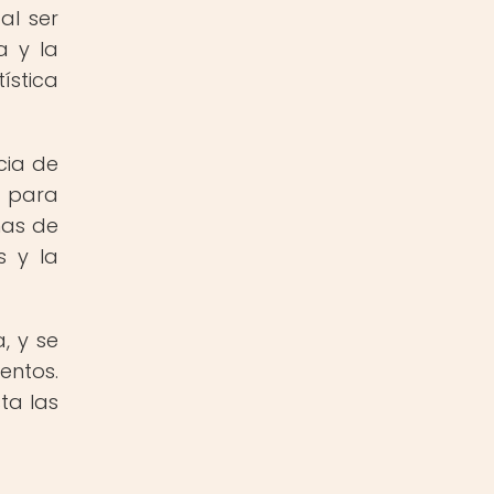
al ser
a y la
ística
cia de
l para
nas de
s y la
, y se
entos.
ta las