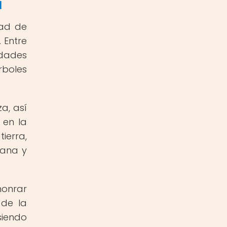
a
dad de
 Entre
idades
rboles
a, así
 en la
ierra,
mana y
honrar
 de la
siendo