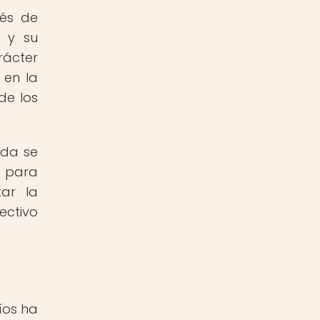
vés de
o y su
rácter
 en la
de los
nda se
s para
ar la
ectivo
íos ha