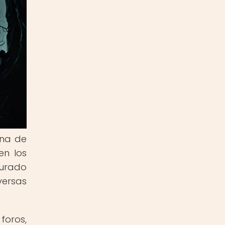
una de
en los
turado
versas
foros,