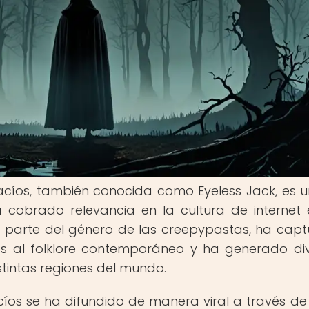
acíos, también conocida como Eyeless Jack, es 
a cobrado relevancia en la cultura de internet 
a parte del género de las creepypastas, ha cap
os al folklore contemporáneo y ha generado di
stintas regiones del mundo.
cíos se ha difundido de manera viral a través de 