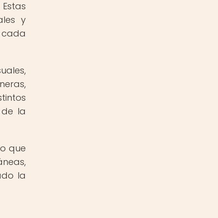
Estas
ales y
e cada
uales,
neras,
tintos
 de la
do que
áneas,
ado la