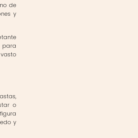
eno de
ones y
etante
 para
 vasto
astas,
star o
figura
iedo y