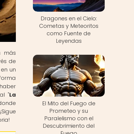
Dragones en el Cielo:
Cometas y Meteoritos
como Fuente de
Leyendas
as más
vés de
 en un
 forma
 haber
al "
La
 donde
El Mito del Fuego de
Prometeo y su
¡Sigue
Paralelismo con el
ria!
Descubrimiento del
Fuego