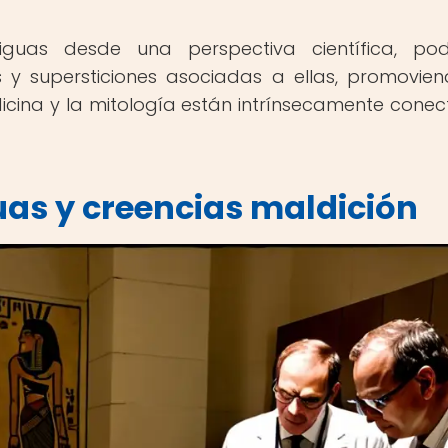
guas desde una perspectiva científica, po
as y supersticiones asociadas a ellas, promovie
cina y la mitología están intrínsecamente cone
as y creencias maldición