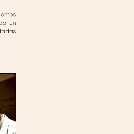
demos
ndo un
ctadas