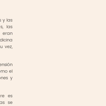
 y las
, las
 eran
dicina
u vez,
ensión
ómo el
ones y
ore es
as se