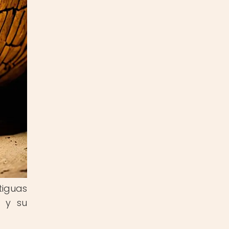
iguas
s y su