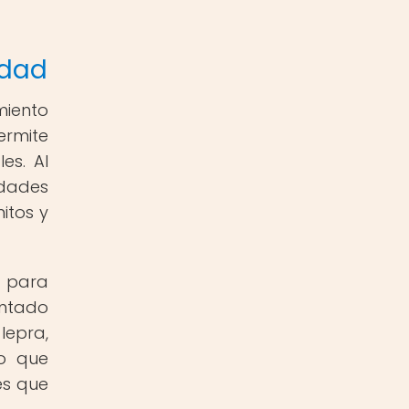
edad
miento
ermite
es. Al
edades
itos y
a para
entado
lepra,
no que
es que