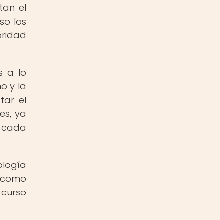
tan el
so los
oridad
s a lo
no y la
tar el
es, ya
e cada
ología
o como
 curso