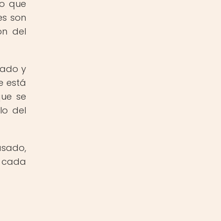
co que
es son
ón del
sado y
e está
que se
lo del
asado,
e cada