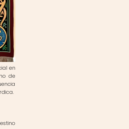
ial en
ino de
uencia
rdica.
estino