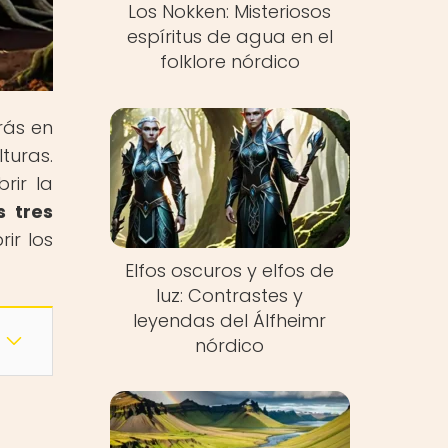
Los Nokken: Misteriosos
espíritus de agua en el
folklore nórdico
arás en
turas.
rir la
s tres
rir los
Elfos oscuros y elfos de
luz: Contrastes y
leyendas del Álfheimr
nórdico