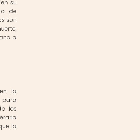
 en su
to de
as son
uerte,
mana a
 en la
s para
ta los
eraria
que la