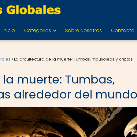
Inicio
Categorias
Sobre Nosotros
Contacto
urales
La arquitectura de la muerte: Tumbas, mausoleos y criptas
e la muerte: Tumbas,
as alrededor del mund