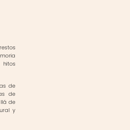
restos
emoria
 hitos
ias de
das de
llá de
ural y