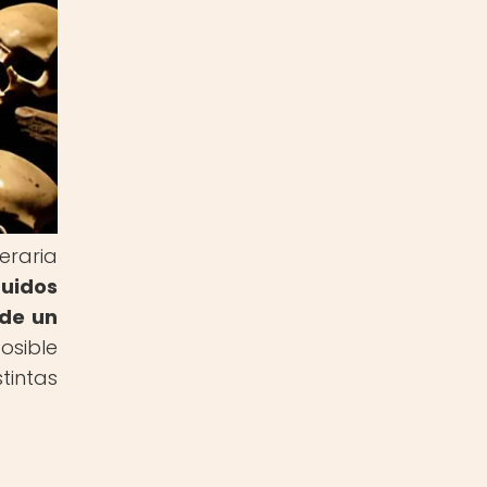
eraria
ruidos
 de un
osible
tintas