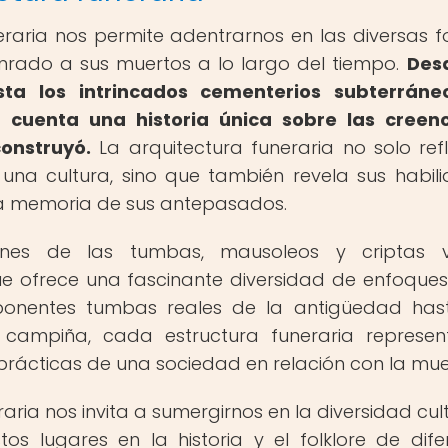
eraria nos permite adentrarnos en las diversas 
onrado a sus muertos a lo largo del tiempo.
Des
ta los intrincados cementerios subterráne
a cuenta una historia única sobre las creen
construyó.
La arquitectura funeraria no solo refl
 una cultura, sino que también revela sus habil
 la memoria de sus antepasados.
iones de las tumbas, mausoleos y criptas v
e ofrece una fascinante diversidad de enfoque
ponentes tumbas reales de la antigüedad has
a campiña, cada estructura funeraria represe
 prácticas de una sociedad en relación con la mue
aria nos invita a sumergirnos en la diversidad cult
s lugares en la historia y el folklore de dife