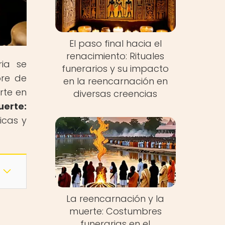
El paso final hacia el
renacimiento: Rituales
ria se
funerarios y su impacto
ore de
en la reencarnación en
rte en
diversas creencias
uerte:
icas y
La reencarnación y la
muerte: Costumbres
funerarias en el