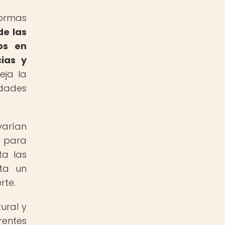
formas
de las
os en
cias y
eja la
idades
arían
s para
ta las
nta un
rte.
ural y
rentes